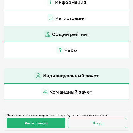
Информация
Игры и тренажеры
Регистрация
Игра «Знания»
Знания в тестах
Викторина
Общий рейтинг
Словарь
Настолка
Памятки
ЧаВо
Комиксы
Стихи
Педагогам
Индивидуальный зачет
Школа наставников
IT-урок
Методика
Командный зачет
Секреты кода
Незрячим
English
Регистрация
Вход
Для поиска по логину и e-mail требуется авторизоваться
Регистрация
Вход
Задать вопрос