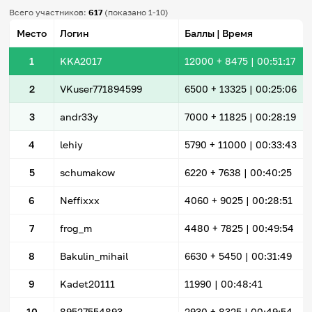
Всего участников:
617
(показано 1-10)
Место
Логин
Баллы | Время
1
KKA2017
12000
+ 8475
|
00:51:17
2
VKuser771894599
6500
+ 13325
|
00:25:06
3
andr33y
7000
+ 11825
|
00:28:19
4
lehiy
5790
+ 11000
|
00:33:43
5
schumakow
6220
+ 7638
|
00:40:25
6
Neffixxx
4060
+ 9025
|
00:28:51
7
frog_m
4480
+ 7825
|
00:49:54
8
Bakulin_mihail
6630
+ 5450
|
00:31:49
9
Kadet20111
11990 |
00:48:41
10
89527554893
2930
+ 8325
|
00:49:54