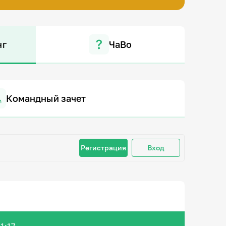
нг
ЧаВо
Командный зачет
Регистрация
Вход