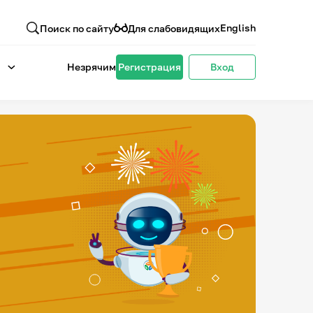
English
Поиск по сайту
Для слабовидящих
Незрячим
Регистрация
Вход