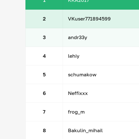
1
KKA2017
2
VKuser771894599
3
andr33y
4
lehiy
5
schumakow
6
Neffixxx
7
frog_m
8
Bakulin_mihail