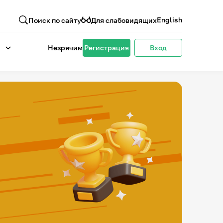
English
Поиск по сайту
Для слабовидящих
Незрячим
Регистрация
Вход
4