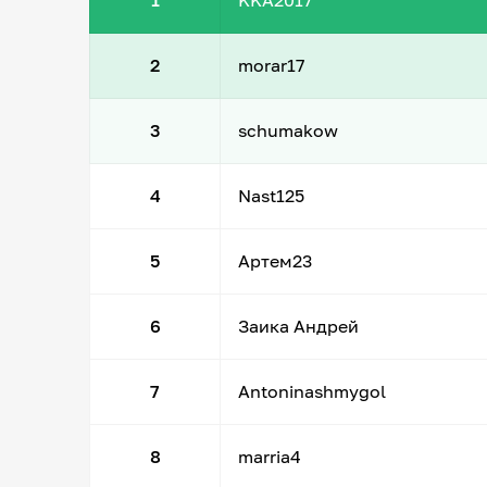
1
KKA2017
2
morar17
3
schumakow
4
Nast125
5
Артем23
6
Заика Андрей
7
Antoninashmygol
8
marria4