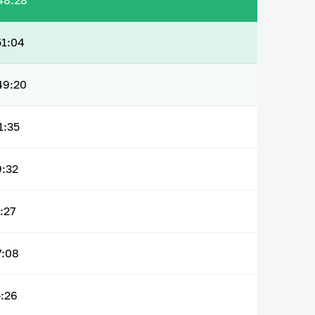
48:28
51:04
49:20
1:35
9:32
:27
7:08
:26