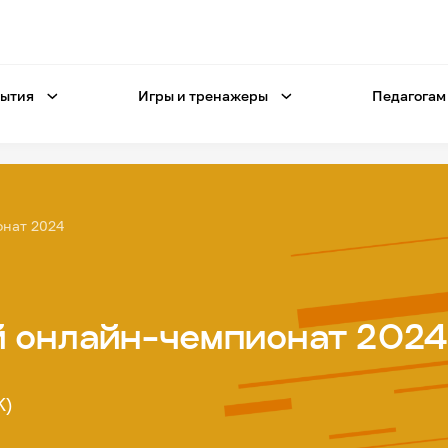
ытия
Игры и тренажеры
Педагогам
онат 2024
й онлайн-чемпионат 202
K)