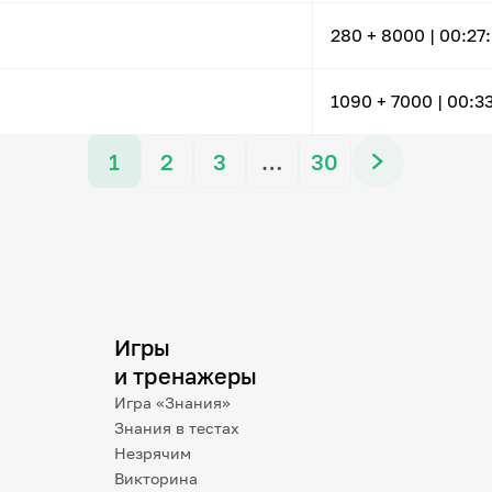
280
+ 8000
|
00:27
1090
+ 7000
|
00:3
1
2
3
…
30
Игры
и тренажеры
Игра «Знания»
Знания в тестах
Незрячим
Викторина