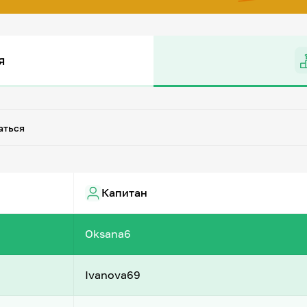
я
аться
Капитан
Oksana6
Ivanova69