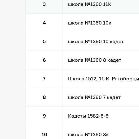
3
школа №1360 11К
4
школа №1360 10к
5
школа №1360 10 кадет
6
школа №1360 8 кадет
7
Школа 1512, 11-К_Ратоборц
8
школа №1360 7 кадет
9
Кадеты 1582-8-8
10
школа №1360 8к