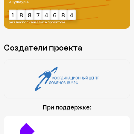
и культуры.
1
8
8
7
4
6
8
4
раз воспользовались проектом
Создатели проекта
При поддержке: