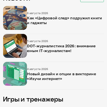
Игры и тренажеры
6 августа 2026
Игра «Знания»
Как «Цифровой след» подружил книги
Знания в тестах
и гаджеты
Викторина
Словарь
Настолка
Памятки
5 августа 2026
Комиксы
DOT-журналистика 2026: внимание
Стихи
юным IT-журналистам!
Педагогам
Школа наставников
IT-урок
4 августа 2026
Методика
Новый дизайн и опции в викторине
Секреты кода
«Изучи интернет»
Незрячим
English
Регистрация
Вход
Игры и тренажеры
Задать вопрос