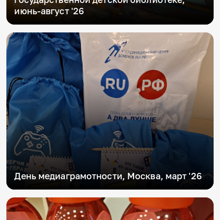
Игры и тренажеры
июнь-август '26
Игра «Знания»
Знания в тестах
Викторина
Словарь
Настолка
Памятки
Комиксы
Стихи
Педагогам
Школа наставников
IT-урок
Методика
Секреты кода
Незрячим
День медиаграмотности, Москва, март '26
English
Регистрация
Вход
Задать вопрос