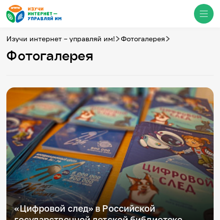
Изучи интернет – управляй им!
Фотогалерея
Фотогалерея
Медиацентр
О проекте
Новости
Фотогалерея
Видео
Инфографики
Презентации
Кибершкола
Итоги событий
Личный кабинет
English
События
«Цифровой след» в Российской
государственной детской библиотеке,
Итоги событий