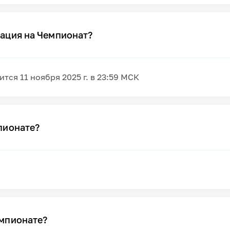
рация на Чемпионат?
ся 11 ноября 2025 г. в 23:59 МСК
мпионате?
емпионате?