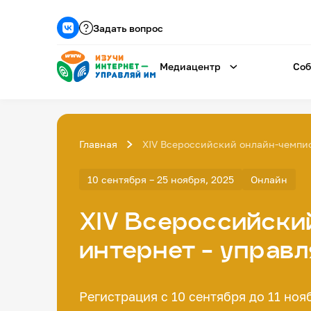
Задать вопрос
Медиацентр
Соб
Главная
XIV Всероссийский онлайн-чемпио
10 сентября – 25 ноября, 2025
Онлайн
XIV Всероссийски
интернет - управл
Регистрация с 10 сентября до 11 нояб