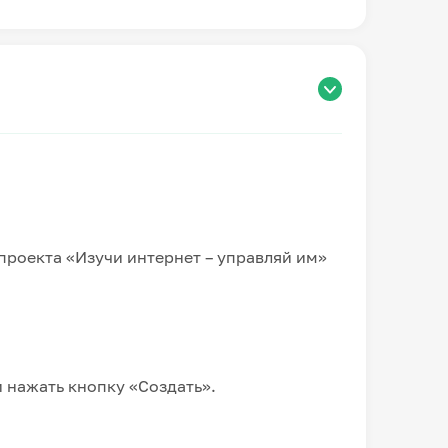
проекта «Изучи интернет – управляй им»
 нажать кнопку «Создать».