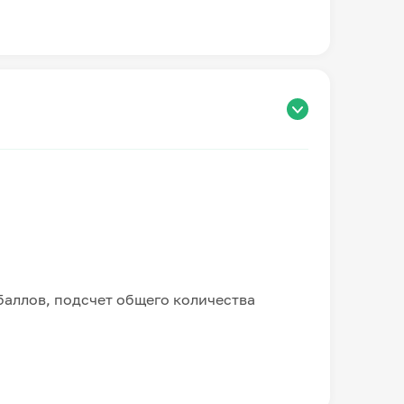
баллов, подсчет общего количества