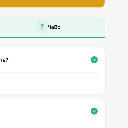
ЧаВо
ать?