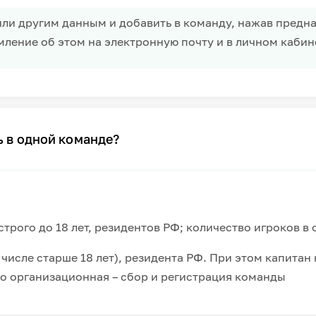
ли другим данным и добавить в команду, нажав предн
ление об этом на электронную почту и в личном кабин
ь в одной команде?
строго до 18 лет, резидентов РФ; количество игроков в
м числе старше 18 лет), резидента РФ. При этом капита
о организационная – сбор и регистрация команды