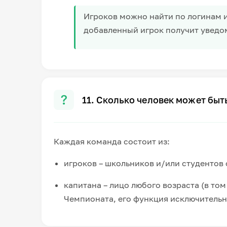
Игроков можно найти по логинам и
добавленный игрок получит уведом
11. Сколько человек может быт
Каждая команда состоит из:
игроков – школьников и/или студентов 
капитана – лицо любого возраста (в то
Чемпионата, его функция исключительн