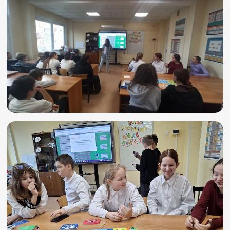
Игры и тренажеры
Игра «Знания»
Знания в тестах
Викторина
Словарь
Настолка
Памятки
Комиксы
Стихи
Педагогам
Школа наставников
IT-урок
Методика
Секреты кода
Незрячим
English
Регистрация
Вход
Задать вопрос