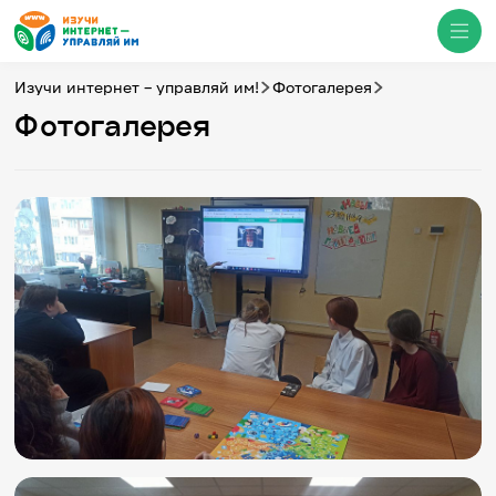
Изучи интернет – управляй им!
Фотогалерея
Фотогалерея
Медиацентр
О проекте
Новости
Фотогалерея
Видео
Инфографики
Презентации
Кибершкола
Итоги событий
Личный кабинет
English
События
Итоги событий