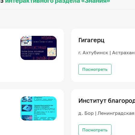
из
интерактивного раздела «Знания»
Гигагерц
г. Ахтубинск | Астраха
Посмотреть
Институт благоро
д. Бор | Ленинградская
Посмотреть