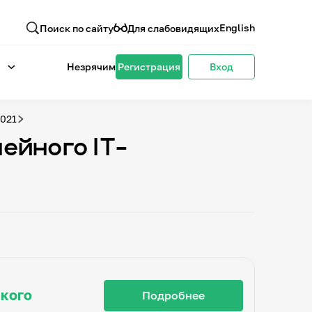
English
Поиск по сайту
Для слабовидящих
Незрячим
Регистрация
Вход
2021
ейного IT-
ского
Подробнее