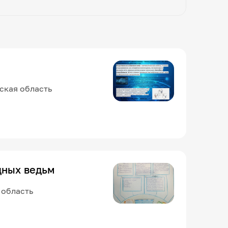
нская область
дных ведьм
 область