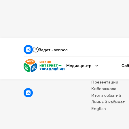
Медиацентр
О проекте
Задать вопрос
Новости
Фотогалерея
Медиацентр
Соб
Видео
Инфографики
Презентации
Кибершкола
Итоги событий
Личный кабинет
English