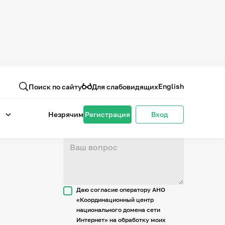
Вопрос или отзыв
о проекте
English
Поиск по сайту
Для слабовидящих
Незрячим
Регистрация
Вход
Даю согласие оператору АНО
«Координационный центр
национального домена сети
Интернет» на обработку моих