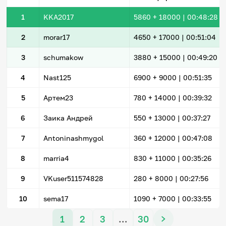
1
KKA2017
5860
+ 18000
|
00:48:28
2
morar17
4650
+ 17000
|
00:51:04
3
schumakow
3880
+ 15000
|
00:49:20
4
Nast125
6900
+ 9000
|
00:51:35
5
Артем23
780
+ 14000
|
00:39:32
6
Заика Андрей
550
+ 13000
|
00:37:27
7
Antoninashmygol
360
+ 12000
|
00:47:08
8
marria4
830
+ 11000
|
00:35:26
9
VKuser511574828
280
+ 8000
|
00:27:56
10
sema17
1090
+ 7000
|
00:33:55
1
2
3
…
30