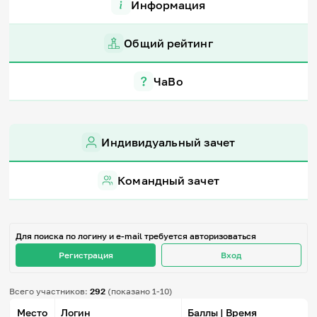
Информация
Игры и тренажеры
Общий рейтинг
Игра «Знания»
Знания в тестах
Викторина
ЧаВо
Словарь
Настолка
Памятки
Комиксы
Стихи
Индивидуальный зачет
Педагогам
Командный зачет
Школа наставников
IT-урок
Методика
Секреты кода
Для поиска по логину и e-mail требуется авторизоваться
Незрячим
English
Регистрация
Вход
Регистрация
Вход
Всего участников:
292
(показано 1-10)
Задать вопрос
Место
Логин
Баллы | Время