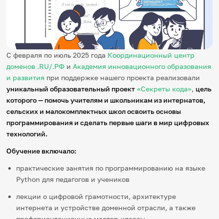
Игры и тренажеры
Игра «Знания»
Знания в тестах
Викторина
С февраля по июль 2025 года
Координационный центр
Словарь
доменов .RU/.РФ
и
Академия инновационного образования
Настолка
и развития
при поддержке нашего проекта реализовали
Памятки
Комиксы
уникальный образовательный проект
«Секреты кода»
,
цель
Стихи
которого — помочь учителям и школьникам из интернатов,
Педагогам
сельских и малокомплектных школ освоить основы
программирования и сделать первые шаги в мир цифровых
Школа наставников
технологий.
IT-урок
Методика
Обучение включало:
Секреты кода
Незрячим
практические занятия по программированию на языке
English
Python для педагогов и учеников
Регистрация
Вход
лекции о цифровой грамотности, архитектуре
Задать вопрос
интернета и устройстве доменной отрасли, а также
профориентационные мастер-классы