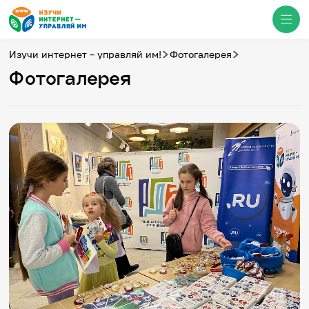
Изучи интернет – управляй им!
Фотогалерея
Фотогалерея
Медиацентр
О проекте
Новости
Фотогалерея
Видео
Инфографики
Презентации
Кибершкола
Итоги событий
Личный кабинет
English
События
Итоги событий