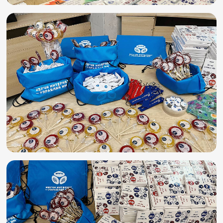
Игры и тренажеры
Игра «Знания»
Знания в тестах
Викторина
Словарь
Настолка
Памятки
Комиксы
Стихи
Педагогам
Школа наставников
IT-урок
Методика
Секреты кода
Незрячим
English
Регистрация
Вход
Задать вопрос