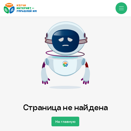
Медиацентр
О проекте
Новости
Фотогалерея
Видео
Инфографики
Презентации
Кибершкола
Итоги событий
Личный кабинет
English
Страница не найдена
События
На главную
Итоги событий