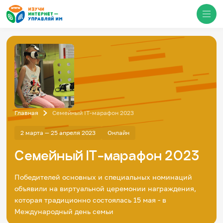
Медиацентр
О проекте
Новости
Фотогалерея
Главная
Семейный IT-марафон 2023
Видео
Инфографики
2 марта — 25 апреля 2023
Онлайн
Презентации
Кибершкола
Семейный IT-марафон 2023
Итоги событий
Личный кабинет
English
Победителей основных и специальных номинаций
События
объявили на виртуальной церемонии награждения,
которая традиционно состоялась 15 мая - в
Международный день семьи
Итоги событий