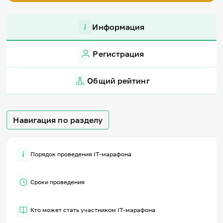
Игры и тренажеры
Информация
Игра «Знания»
Знания в тестах
Викторина
Регистрация
Словарь
Настолка
Общий рейтинг
Памятки
Комиксы
Стихи
Педагогам
Навигация по разделу
Школа наставников
IT-урок
Методика
Порядок проведения IT-марафона
Секреты кода
Незрячим
English
Сроки проведения
Регистрация
Вход
Кто может стать участником IT-марафона
Задать вопрос