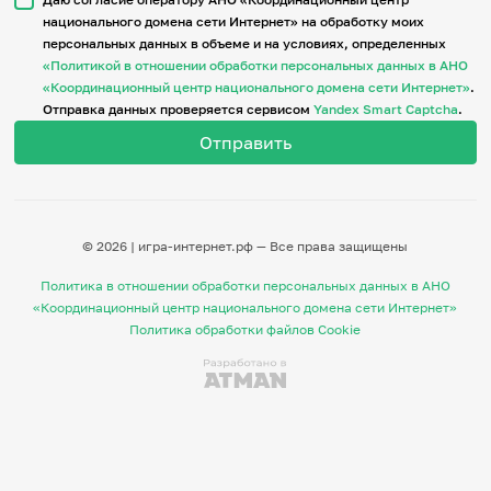
национального домена сети Интернет» на обработку моих
персональных данных в объеме и на условиях, определенных
Итоги событий
«Политикой в отношении обработки персональных данных в АНО
Игры и тренажеры
«Координационный центр национального домена сети Интернет»
.
Отправка данных проверяется сервисом
Yandex Smart Captcha
.
Игра «Знания»
Знания в тестах
Викторина
Словарь
Настолка
Памятки
© 2026 | игра-интернет.рф — Все права защищены
Комиксы
Стихи
Политика в отношении обработки персональных данных в АНО
Педагогам
«Координационный центр национального домена сети Интернет»
Политика обработки файлов Cookie
Школа наставников
IT-урок
Методика
Секреты кода
Незрячим
English
Регистрация
Вход