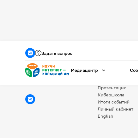
Медиацентр
О проекте
Задать вопрос
Новости
Фотогалерея
Медиацентр
Соб
Видео
Инфографики
Презентации
Кибершкола
Итоги событий
Личный кабинет
English